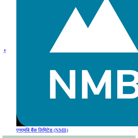
९
एनएमबि बैंक लिमिटेड (NMB)