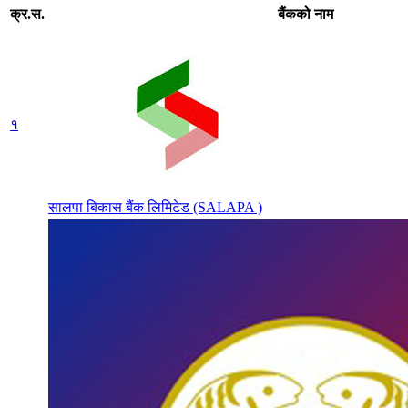
क्र.स.
बैंकको नाम
१
सालपा बिकास बैंक लिमिटेड (SALAPA )