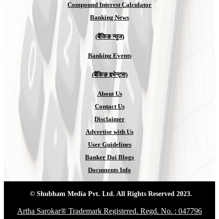
Compound Interest Calculator
Banking News
(बैंकिङ न्युज)
Banking Events
(बैंकिङ इभेन्ट्स)
About Us
Contact Us
Disclaimer
Advertise with Us
User Guidelines
Banker Dai Blogs
Documents Info
© Shubham Media Pvt. Ltd. All Rights Reserved 2023.
Artha Sarokar® Trademark Registered. Regd. No. : 047796