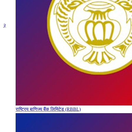
२
राष्ट्रिय बाणिज्य बैंक लिमिटेड (RBBL)