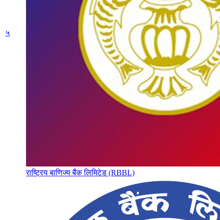
५
राष्ट्रिय बाणिज्य बैंक लिमिटेड (RBBL)