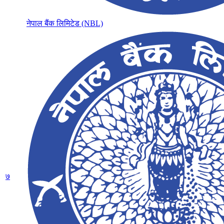
नेपाल बैंक लिमिटेड (NBL)
७